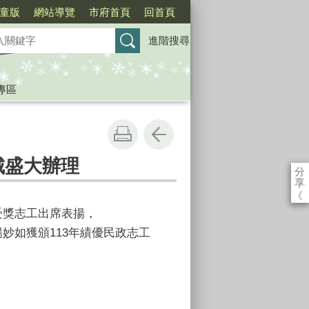
童版
網站導覽
市府首頁
回首頁
進階搜尋
專區
城盛大辦理
分
享
《
受獎志工出席表揚，
妙如獲頒113年績優民政志工