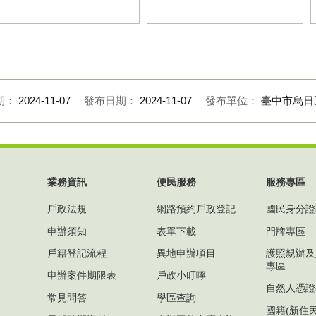
政志工表揚活動本所全體志工與
民政志工表揚活動本所志工於舞台
任合照
合照
期：
2024-11-07
發布日期：
2024-11-07
發布單位：
臺中市烏日
業務資訊
便民服務
服務專區
戶政法規
網路預約戶政登記
國民身分證
申辦須知
表單下載
門牌專區
戶籍登記流程
異地申辦項目
護照親辦及
專區
申辦案件期限表
戶政小叮嚀
自然人憑證
常見問答
學區查詢
國籍(新住