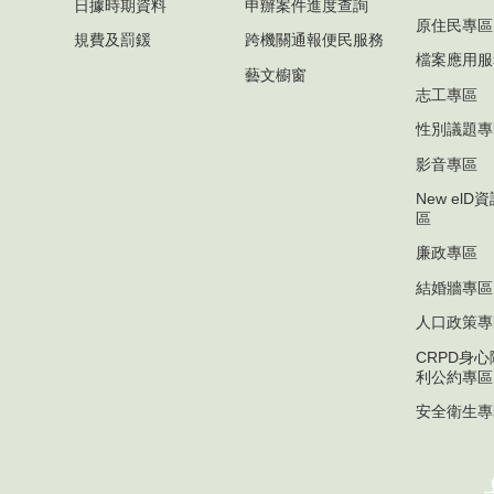
日據時期資料
申辦案件進度查詢
原住民專區
規費及罰鍰
跨機關通報便民服務
檔案應用服
藝文櫥窗
志工專區
性別議題專
影音專區
New el
區
廉政專區
結婚牆專區
人口政策專
CRPD身
利公約專區
安全衛生專