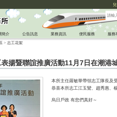
兒
關簡介
公告訊息
業務資訊
便民服務
服務
區
>
志工花絮
工表揚暨聯誼推廣活動11月7日在潮港
本所主任羅敏華帶領志工隊長及
恭喜本所志工江玉鸞、趙秀惠、楊
烏日戶政 有您們真好～