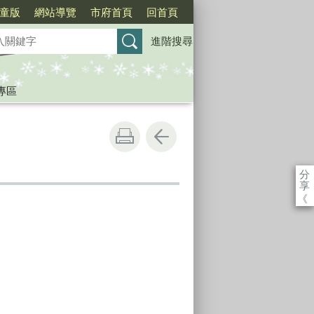
童版
網站導覽
市府首頁
回首頁
進階搜尋
專區
分
享
《