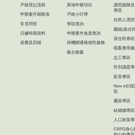
戶籍登記流程
異地申辦項目
護照親辦及
專區
申辦案件期限表
戶政小叮嚀
自然人憑證
常見問答
學區查詢
國籍(新住
日據時期資料
申辦案件進度查詢
原住民專區
規費及罰鍰
跨機關通報便民服務
檔案應用服
藝文櫥窗
志工專區
性別議題專
影音專區
New el
區
廉政專區
結婚牆專區
人口政策專
CRPD身
利公約專區