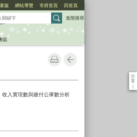
童版
網站導覽
市府首頁
回首頁
進階搜尋
專區
分
享
《
表、收入實現數與繳付公庫數分析