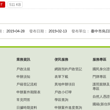
df
511 KB
期：
2019-04-28
發布日期：
2019-02-13
發布單位：
臺中市烏日
業務資訊
便民服務
服務專區
戶政法規
網路預約戶政登記
國民身分證
申辦須知
表單下載
門牌專區
戶籍登記流程
異地申辦項目
護照親辦及
專區
申辦案件期限表
戶政小叮嚀
自然人憑證
常見問答
學區查詢
國籍(新住
日據時期資料
申辦案件進度查詢