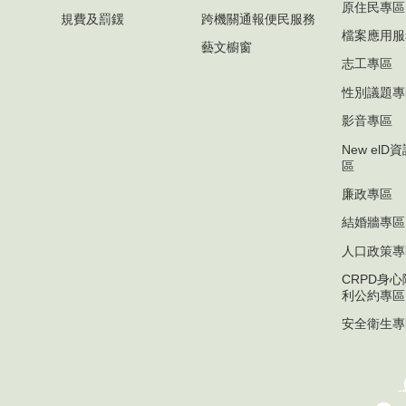
原住民專區
規費及罰鍰
跨機關通報便民服務
檔案應用服
藝文櫥窗
志工專區
性別議題專
影音專區
New el
區
廉政專區
結婚牆專區
人口政策專
CRPD身
利公約專區
安全衛生專