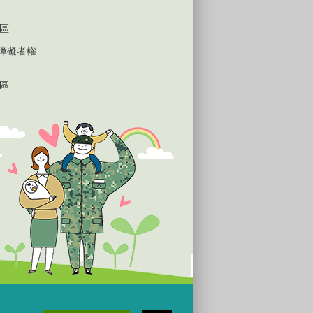
區
心障礙者權
區