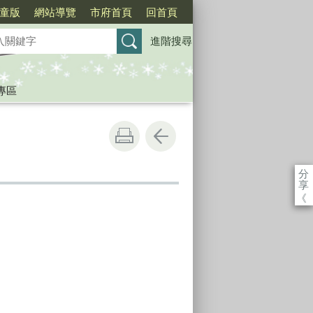
童版
網站導覽
市府首頁
回首頁
進階搜尋
專區
分
享
《