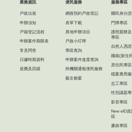
業務資訊
便民服務
服務專區
戶政法規
網路預約戶政登記
國民身分證
申辦須知
表單下載
門牌專區
戶籍登記流程
異地申辦項目
護照親辦及
專區
申辦案件期限表
戶政小叮嚀
自然人憑證
常見問答
學區查詢
國籍(新住
日據時期資料
申辦案件進度查詢
原住民專區
規費及罰鍰
跨機關通報便民服務
檔案應用服
藝文櫥窗
志工專區
性別議題專
影音專區
New el
區
廉政專區