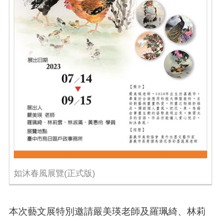
如沐春風展覽(正式版)
本次藝文展特別邀請嚴美瑛老師及羅珮綺、林莉