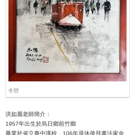
冬戀
洪如麗老師簡介：
1957年出生於烏日鄉前竹鄉
畢業於省立臺中護校，106年退休後拜書法家余