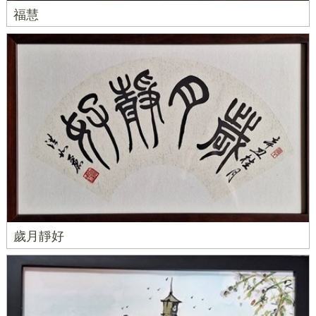
福慧
歲月靜好