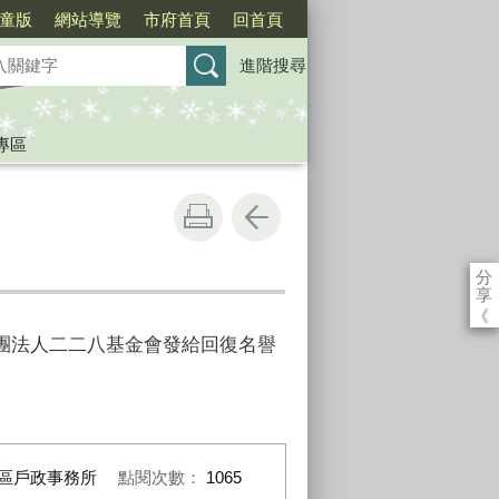
童版
網站導覽
市府首頁
回首頁
進階搜尋
專區
分
享
《
團法人二二八基金會發給回復名譽
區戶政事務所
點閱次數：
1065