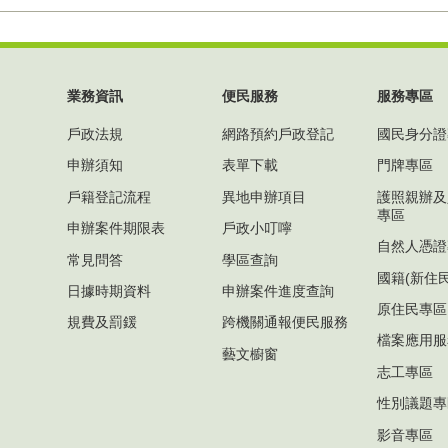
業務資訊
便民服務
服務專區
戶政法規
網路預約戶政登記
國民身分證
申辦須知
表單下載
門牌專區
戶籍登記流程
異地申辦項目
護照親辦及
專區
申辦案件期限表
戶政小叮嚀
自然人憑證
常見問答
學區查詢
國籍(新住
日據時期資料
申辦案件進度查詢
原住民專區
規費及罰鍰
跨機關通報便民服務
檔案應用服
藝文櫥窗
志工專區
性別議題專
影音專區