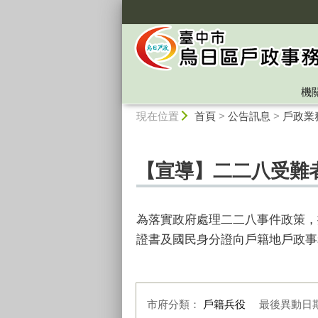
:::
機
:::
現在位置
首頁
>
公告訊息
>
戶政業
【宣導】二二八受難
為落實政府處理二二八事件政策，
證書及國民身分證向戶籍地戶政事
市府分類：
戶籍兵役
最後異動日