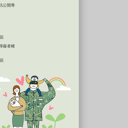
D資訊公開專
區
心障礙者權
區