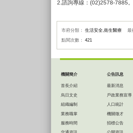
2.諮詢專線：(02)2578-7885
市府分類：
生活安全,衛生醫療
最
點閱次數：
421
:::
機關簡介
公告訊息
首長介紹
最新消息
烏日文史
戶政業務宣導
組織編制
人口統計
業務職掌
機關徵才
服務時間
招標公告
交通資訊
公開資訊