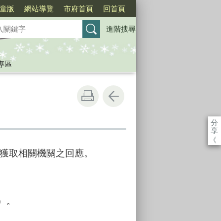
童版
網站導覽
市府首頁
回首頁
進階搜尋
專區
分
享
《
獲取相關機關之回應。
）。