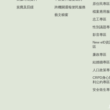
原住民專區
規費及罰鍰
跨機關通報便民服務
檔案應用服
藝文櫥窗
志工專區
性別議題專
影音專區
New el
區
廉政專區
結婚牆專區
人口政策專
CRPD身
利公約專區
安全衛生專