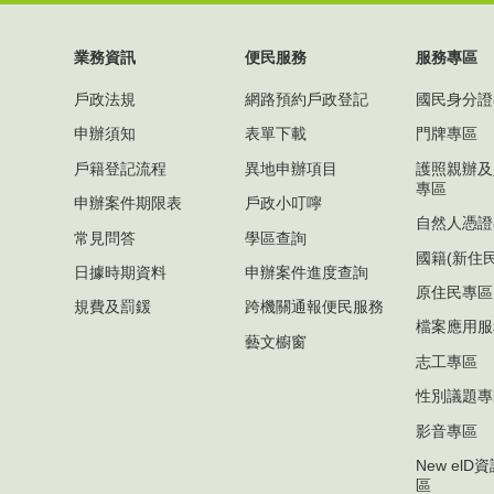
業務資訊
便民服務
服務專區
戶政法規
網路預約戶政登記
國民身分證
申辦須知
表單下載
門牌專區
戶籍登記流程
異地申辦項目
護照親辦及
專區
申辦案件期限表
戶政小叮嚀
自然人憑證
常見問答
學區查詢
國籍(新住
日據時期資料
申辦案件進度查詢
原住民專區
規費及罰鍰
跨機關通報便民服務
檔案應用服
藝文櫥窗
志工專區
性別議題專
影音專區
New el
區