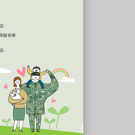
區
心障礙者權
區