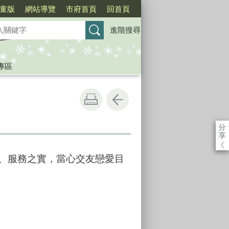
童版
網站導覽
市府首頁
回首頁
進階搜尋
專區
分
享
《
、服務之實，當心交友戀愛目