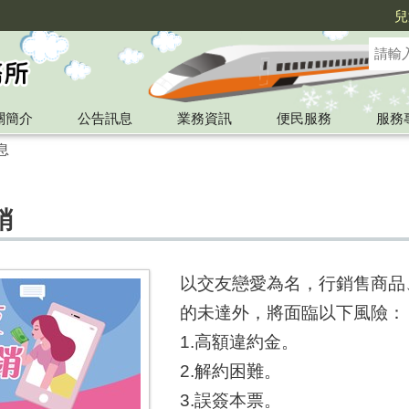
兒
關簡介
公告訊息
業務資訊
便民服務
服務
息
銷
以交友戀愛為名，行銷售商品
的未達外，將面臨以下風險：
1.高額違約金。
2.解約困難。
3.誤簽本票。