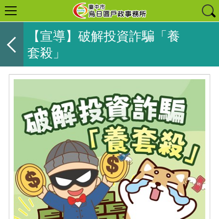
【宣導】破解投資詐騙「養
套殺」